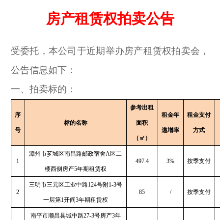
房产租赁权拍卖公告
受委托，本公司于近期举办房产租赁权拍卖会，
公告信息如下：
一、拍卖标的：
参考出租
序
租金年
租金支付
标的名称
面积
号
递增率
方式
（㎡）
漳州市芗城区南昌路邮政宿舍A区二
1
497.4
3%
按季支付
楼西侧房产5年期租赁权
三明市三元区工业中路124号附1-3号
2
85
/
按季支付
一层第1开间3年期租赁权
南平市顺昌县城中路27-3号房产3年