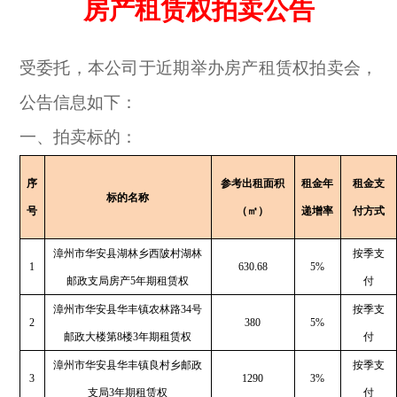
房产租赁权拍卖公告
受委托，本公司于近期举办房产租赁权拍卖会，
公告信息如下：
一、拍卖标的：
序
参考出租面积
租金年
租金支
标的名称
号
（㎡）
递增率
付方式
漳州市华安县湖林乡西陂村湖林
按季支
1
630.68
5%
邮政支局房产5年期租赁权
付
漳州市华安县华丰镇农林路34号
按季支
2
380
5%
邮政大楼第8楼3年期租赁权
付
漳州市华安县华丰镇良村乡邮政
按季支
3
1290
3%
支局3年期租赁权
付