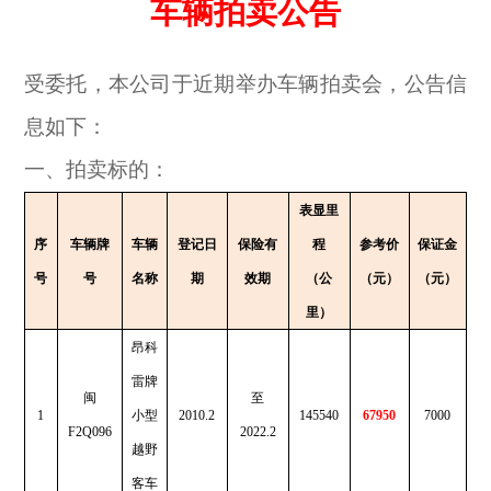
车辆拍卖公告
受委托，本公司于近期举办车辆拍卖会，公告信
息如下：
一、拍卖标的：
表显里
序
车辆牌
车辆
登记日
保险有
程
参考价
保证金
号
号
名称
期
效期
（公
（元）
（元）
里）
昂科
雷牌
闽
至
1
小型
2010.2
145540
67950
7000
F2Q096
2022.2
越野
客车