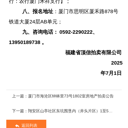
行：农行厦门禾祥支行】；
八、报名地址
：
厦门市思明区厦禾路
878号
铁道大厦24层AB单元；
九、咨询电话
：
0592-2290222、
13950189738 。
福建省顶信拍卖有限公司
2025
年7月1日
上一篇：厦门市海沧区钟林里73号1802室房地产拍卖公告
下一篇：翔安区山亭社区东坑围垦内（井头片区）1至5号虾池承包经营权（承包期：自合同签订之日起至2028年5月19日）拍卖公告
返回列表