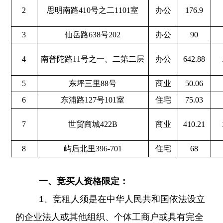
2
思明南路
410号之二1101室
办公
176.9
3
仙岳路
638号202
办公
90
4
南普陀路
11号之一、二第二层
办公
642.88
5
东坪三里
88号
商业
50.06
6
东浦路
127号101室
住宅
75.03
7
世贸商城
422B
商业
410.21
8
屿后北里
396-701
住宅
68
一、竞买人资格限定：
1、竞租人须是在中华人民共和国依法设立
的企业法人或其他组织、个体工商户或具有完全