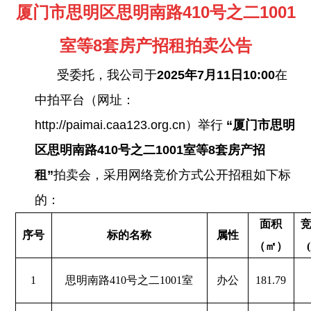
厦门市思明区
思明南路
410号之二1001
室等8套房产招租
拍卖公告
受委托，我公司于
202
5
年
7
月
11
日
10:0
0
在
中拍平台（网址：
http://paimai.caa123.org.cn）举行
“
厦门市思明
区
思明南路
410号之二1001室等8套房产招
租”
拍卖会，采用网络竞价方式公开招租如下标
的：
面积
序号
标的名称
属性
（㎡）
1
思明南路
410号之二1001室
办公
181.79