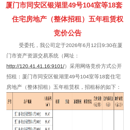
厦门市同安区银湖里
49号104室等18套
住宅房地产
（
整体招租
）
五年租赁权
竞价公告
受委托，我公司定
于
202
6年6月12
日
9:30在厦
门市资产资源交易系统（
网址：
http://120.41.41.16:9101/
）采用网络竞价方式公开
招租：
厦门市同安区银湖里
49号104室等18套住宅
房地产
（整体招租）五年租赁权，招租标的如下：