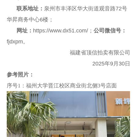
联系地址：
泉州
市丰泽区华大街道观音路
72号
华昇商务中心6楼；
网址：
https://www.dx51.com/；
公司微信号：
fjdxpm。
福建省顶信拍卖有限公司
2025年9月30日
参考照片：
序号
1：福州大学晋江校区商业街北侧3号店面